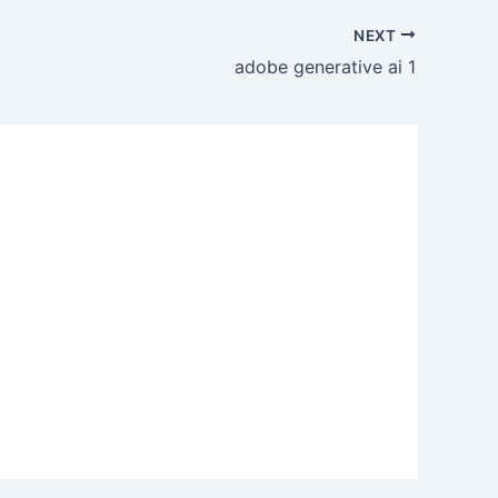
NEXT
adobe generative ai 1