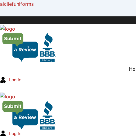
Skip
aicilefuniforms
to
content
Ho
Log In
0
Log In