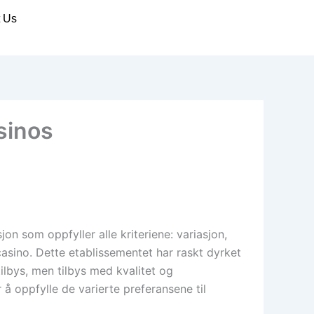
 Us
sinos
jon som oppfyller alle kriteriene: variasjon,
asino. Dette etablissementet har raskt dyrket
ilbys, men tilbys med kvalitet og
r å oppfylle de varierte preferansene til