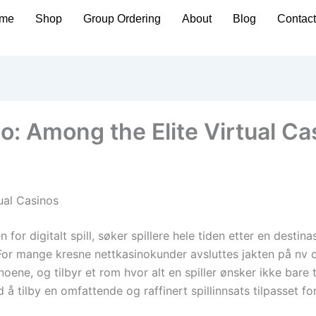
me
Shop
Group Ordering
About
Blog
Contact
o: Among the Elite Virtual Ca
ual Casinos
r digitalt spill, søker spillere hele tiden etter en destinas
 For mange kresne nettkasinokunder avsluttes jakten på nv c
ne, og tilbyr et rom hvor alt en spiller ønsker ikke bare t
 å tilby en omfattende og raffinert spillinnsats tilpasset fo