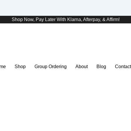
Shop Now, Pay Later With Klarna, Afterpay, & Affirm!
me
Shop
Group Ordering
About
Blog
Contact