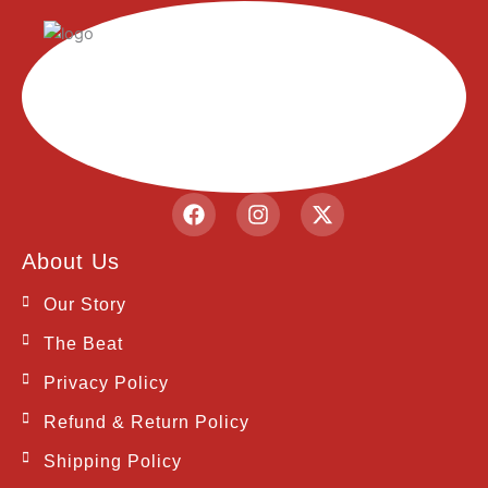
F
I
X
a
n
-
c
s
t
About Us
e
t
w
b
a
i
Our Story
o
g
t
o
r
t
The Beat
k
a
e
m
r
Privacy Policy
Refund & Return Policy
Shipping Policy