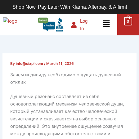
Skip
Shop Now, Pay Later With Klarna, Afterpay, & Affirm!
to
content
Menu
Log
0
In
By
info@sixpl.com
/
March 11, 2026
Зачем индивиду необходимо ощущать душевный
отклик
Душевный резонанс составляет из себя
основополагающий механизм человеческой души,
который устанавливает качество человеческой
экзистенции и сказывается на выбор основных
определений. Это внутреннее ощущение созвучия
между происходящими обстоятельствами и